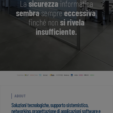
La
sicurezza
informatica
sembra
sempre
eccessiva
,
finché non
si rivela
insufficiente.
ABOUT
Soluzioni tecnologiche, supporto sistemistico,
networking, progettazione di applicazioni software e