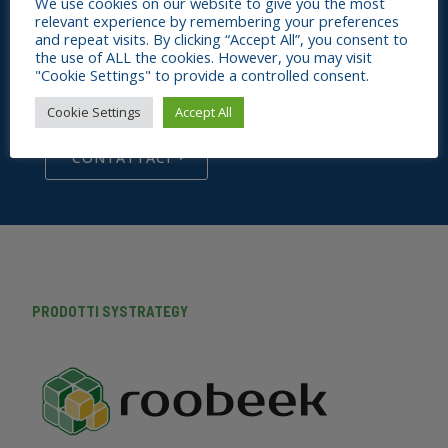
We use cookies on our website to give you the most
soluzione per la tua azienda?
relevant experience by remembering your preferences
and repeat visits. By clicking “Accept All”, you consent to
the use of ALL the cookies. However, you may visit
Contattaci, un consulente Systrategy sarà a tua
"Cookie Settings" to provide a controlled consent.
disposizione per ascoltare le tue esigenze e trovare
insieme una soluzione.
Cookie Settings
Accept All
CONTATTACI
PRODOTTI SYSTRATEGY