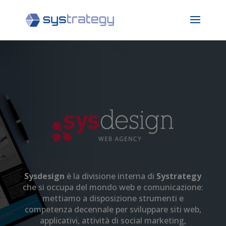
Sysdesign
è la divisione interna di
Systrategy
che si occupa del mondo web e comunicazione:
mettiamo a disposizione strumenti e
competenza decennale per sviluppare siti web,
applicativi, attività di social marketing,