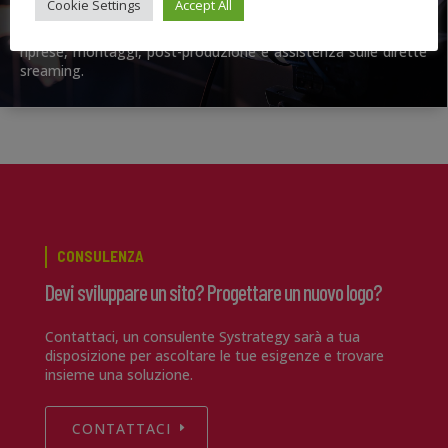
Cookie Settings
Accept All
comunicazione passa per il video. Siamo in gardo di realizzare
video aziendali e di supportarvi in tutti i processi di sviluppo:
riprese, montaggi, post-produzione e assistenza sulle dirette
sreaming.
CONSULENZA
Devi sviluppare un sito? Progettare un nuovo logo?
Contattaci, un consulente Systrategy sarà a tua
disposizione per ascoltare le tue esigenze e trovare
insieme una soluzione.
CONTATTACI