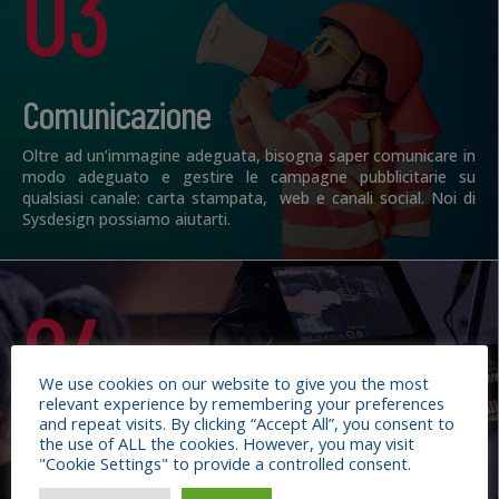
03
Comunicazione
Oltre ad un’immagine adeguata, bisogna saper comunicare in
modo adeguato e gestire le campagne pubblicitarie su
qualsiasi canale: carta stampata, web e canali social. Noi di
Sysdesign possiamo aiutarti.
04
We use cookies on our website to give you the most
relevant experience by remembering your preferences
and repeat visits. By clicking “Accept All”, you consent to
Video & streaming
the use of ALL the cookies. However, you may visit
"Cookie Settings" to provide a controlled consent.
Adeguarsi ai tempi è fondamentale, e la nuova frontiera della