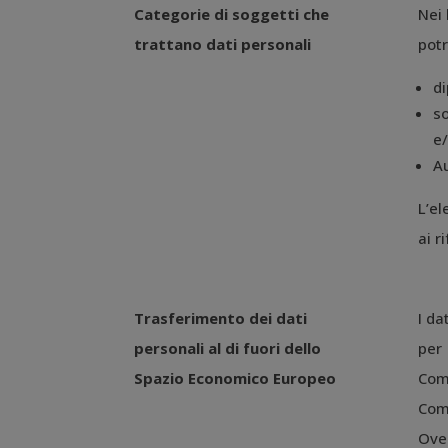
Categorie di soggetti che
Nei 
trattano dati personali
potr
di
so
e/
Au
L’el
ai r
Trasferimento dei dati
I da
personali al di fuori
dello
per 
Spazio
Economico Europeo
Com
Com
Ove