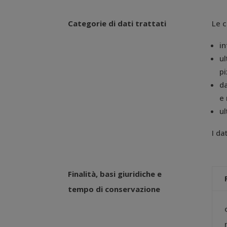
Categorie di dati trattati
Le c
in
ul
pi
da
e 
ul
I da
Finalità, basi
giuridiche e
tempo di
conservazione