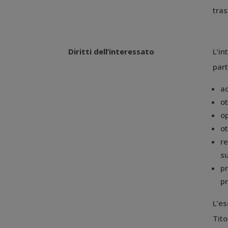
tras
Diritti dell’interessato
L’in
part
ac
ot
op
ot
re
su
pr
pr
L’es
Tito