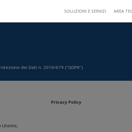
SOLUZIONI E SERVIZI
AREA TE
rotezione dei Dati n. 2016/679 (“GDPR”)
Privacy Policy
o Utente,