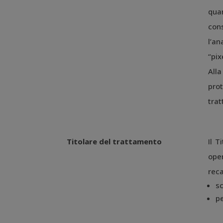
quan
cons
l’an
“pix
Alla
prot
trat
Titolare del trattamento
Il T
oper
reca
s
pe