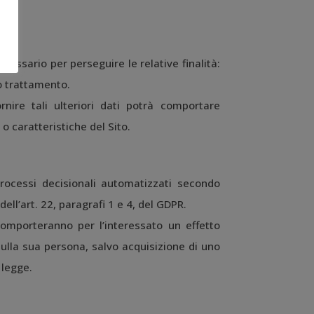
ecessario per perseguire le relative finalità:
vo trattamento.
rnire tali ulteriori dati potrà comportare
o caratteristiche del Sito.
rocessi decisionali automatizzati secondo
ell’art. 22, paragrafi 1 e 4, del GDPR.
comporteranno per l’interessato un effetto
sulla sua persona, salvo acquisizione di uno
 legge.