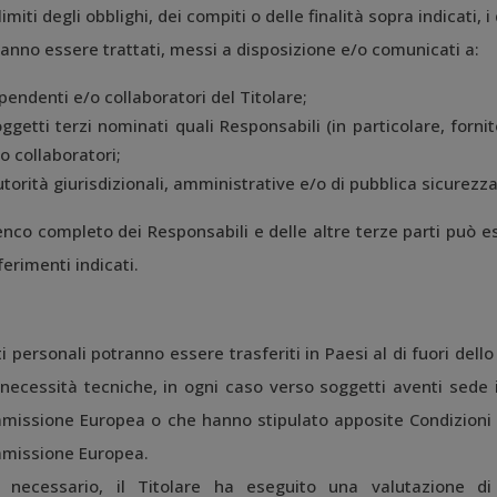
limiti degli obblighi, dei compiti o delle finalità sopra indicati, i
anno essere trattati, messi a disposizione e/o comunicati a:
pendenti e/o collaboratori del Titolare;
ggetti terzi nominati quali Responsabili (in particolare, fornito
o collaboratori;
torità giurisdizionali, amministrative e/o di pubblica sicurezz
enco completo dei Responsabili e delle altre terze parti può e
iferimenti indicati.
ti personali potranno essere trasferiti in Paesi al di fuori d
necessità tecniche, in ogni caso verso soggetti aventi sede 
missione Europea o che hanno stipulato apposite Condizioni C
missione Europea.
 necessario, il Titolare ha eseguito una valutazione di 