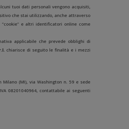
lcuni tuoi dati personali vengono acquisiti,
positivo che stai utilizzando, anche attraverso
, “cookie” e altri identificatori online come
rmativa applicabile che prevede obblighi di
.l.
chiarisce di seguito le finalità e i mezzi
in Milano (MI), via Washington n. 59 e sede
P. IVA 08201040964, contattabile ai seguenti