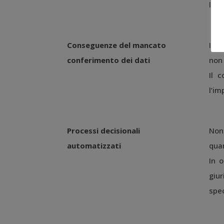
limi
Conseguenze del mancato
Il c
conferimento dei dati
non 
Il 
l’im
Processi decisionali
Non
automatizzati
quan
In 
giur
spec