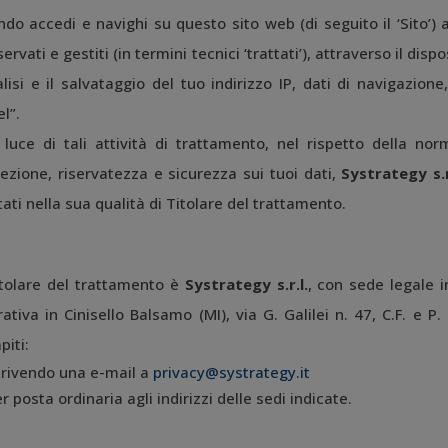
do accedi e navighi su questo sito web (di seguito il ‘Sito’) a
ervati e gestiti (in termini tecnici ‘trattati’), attraverso il dis
alisi e il salvataggio del tuo indirizzo IP, dati di navigazione
el”.
 luce di tali attività di trattamento, nel rispetto della no
ezione, riservatezza e sicurezza sui tuoi dati,
Systrategy s.r
tati nella sua qualità di Titolare del trattamento.
itolare del trattamento è
Systrategy s.r.l.
, con sede legale 
ativa in Cinisello Balsamo (MI), via G. Galilei n. 47, C.F. e 
piti:
crivendo una e-mail a
privacy@systrategy.it
r posta ordinaria agli indirizzi delle sedi indicate.