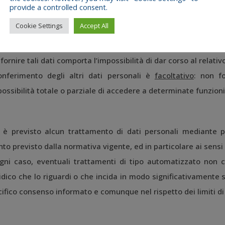
ti di quanto previsto dalla legge.
provide a controlled consent.
Cookie Settings
Accept All
onferimento dei dati personali indicati come
obbligatori
(*) è n
fornire tali dati comporta l’impossibilità di dar corso al relati
conferimento degli altri dati personali è
facoltativo
: non fo
possibilità totale o parziale di accedere a determinate funzioni 
 è previsto alcun trattamento di dati personali mediante p
to previsto dalla normativa vigente, ed in particolare ai sensi d
ogni caso, eventuali trattamenti di tipo automatizzato non 
idico che lo riguardi o che incida in modo significativamente 
ifico consenso informato e comunque nel rispetto dei limiti di